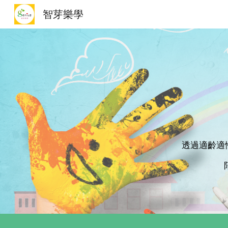
智芽樂學
Sk
透過適齡適