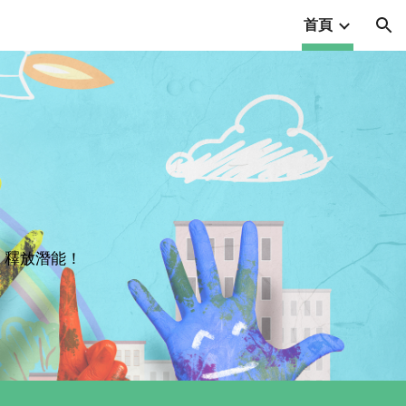
首頁
ion
、釋放潛能！
！