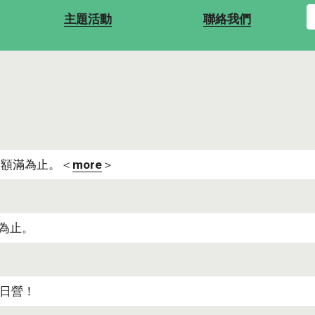
主題活動
聯絡我們
，額滿為止。＜
more
＞
滿為止。
⼀⽇營！