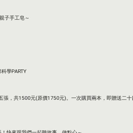
來做親子手工皂～
節科學PARTY
張，共1500元(原價1750元)。一次購買兩本，即贈送
心屋」開張！快來跟我們一起聽故事、做點心～